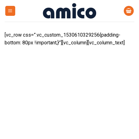
Skip
to
content
[vc_row css=”.vc_custom_1530610329256{padding-
bottom: 80px !important;}”][vc_column][vc_column_text]