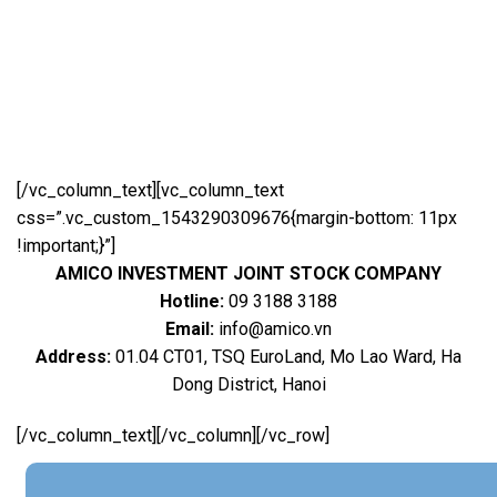
[/vc_column_text][vc_column_text
css=”.vc_custom_1543290309676{margin-bottom: 11px
!important;}”]
AMICO INVESTMENT JOINT STOCK COMPANY
Hotline:
09 3188 3188
Email:
info@amico.vn
Address:
01.04 CT01, TSQ EuroLand, Mo Lao Ward, Ha
Dong District, Hanoi
[/vc_column_text][/vc_column][/vc_row]